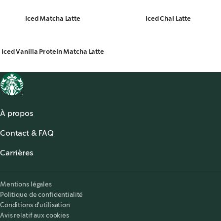
Iced Matcha Latte
Iced Chai Latte
Iced Vanilla Protein Matcha Latte
À propos
À propos de Starbucks
Contact & FAQ
Starbucks® for the Record
,
opens in a new tab
FAQ
Starbucks® Stories & News
,
opens in a new tab
Carrières
Nous contacter
Offres d'emplois
,
opens in a new tab
Accessibilité
Mentions légales
Politique de confidentialité
Conditions d'utilisation
Avis relatif aux cookies