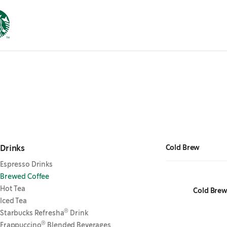
Drinks
Cold Brew
Espresso Drinks
Brewed Coffee
Hot Tea
Cold Brew
Iced Tea
®
Starbucks Refresha
Drink
®
Frappuccino
Blended Beverages