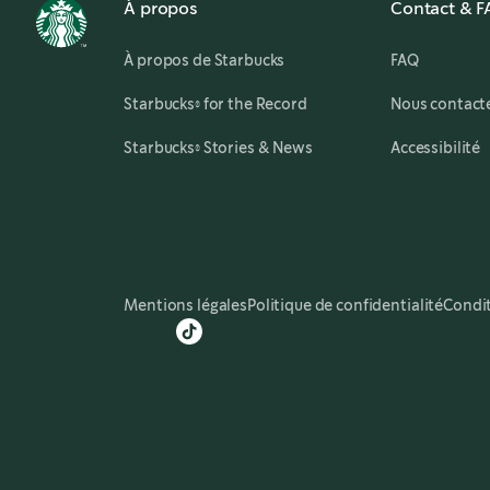
À propos
Contact & 
À propos de Starbucks
FAQ
,
opens in a new tab
Starbucks® for the Record
Nous contact
,
opens in a new tab
Starbucks® Stories & News
Accessibilité
Mentions légales
Politique de confidentialité
Condit