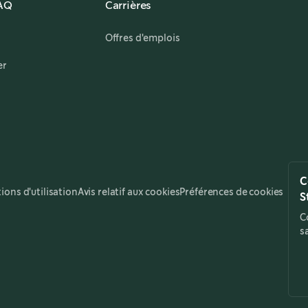
FAQ
Carrières
,
opens in a new tab
Offres d'emplois
er
C
ions d'utilisation
Avis relatif aux cookies
Préférences de cookies
S
C
s