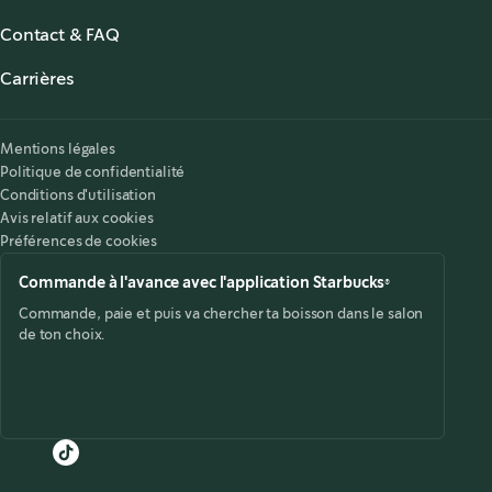
À propos de Starbucks
Contact & FAQ
Starbucks® for the Record
,
opens in a new tab
FAQ
Starbucks® Stories & News
,
opens in a new tab
Carrières
Nous contacter
Offres d'emplois
,
opens in a new tab
Accessibilité
Mentions légales
Politique de confidentialité
Conditions d'utilisation
Avis relatif aux cookies
Préférences de cookies
Commande à l'avance avec l'application Starbucks®
Commande, paie et puis va chercher ta boisson dans le salon
de ton choix.