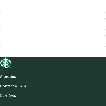
À propos
À propos de Starbucks
Contact & FAQ
Starbucks® for the Record
,
opens in a new tab
FAQ
Starbucks® Stories & News
,
opens in a new tab
Carrières
Nous contacter
Offres d'emplois
,
opens in a new tab
Accessibilité