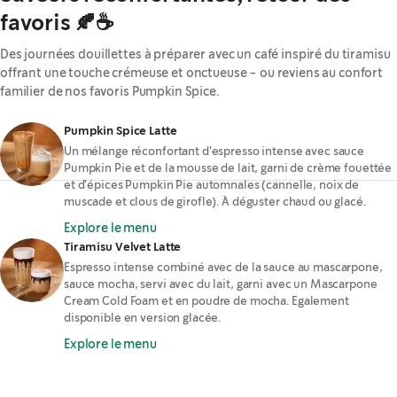
favoris 🍂☕
Des journées douillettes à préparer avec un café inspiré du tiramisu
offrant une touche crémeuse et onctueuse - ou reviens au confort
familier de nos favoris Pumpkin Spice.
Pumpkin Spice Latte
Un mélange réconfortant d'espresso intense avec sauce
Pumpkin Pie et de la mousse de lait, garni de crème fouettée
et d'épices Pumpkin Pie automnales (cannelle, noix de
muscade et clous de girofle). À déguster chaud ou glacé.
Explore le menu
Tiramisu Velvet Latte
Espresso intense combiné avec de la sauce au mascarpone,
sauce mocha, servi avec du lait, garni avec un Mascarpone
Cream Cold Foam et en poudre de mocha. Egalement
disponible en version glacée.
Explore le menu