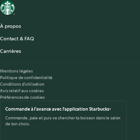
À propos
À propos de Starbucks
Contact & FAQ
Starbucks® for the Record
,
opens in a new tab
FAQ
Starbucks® Stories & News
,
opens in a new tab
Carrières
Nous contacter
Offres d'emplois
,
opens in a new tab
Accessibilité
Mentions légales
Politique de confidentialité
Conditions d'utilisation
Avis relatif aux cookies
Préférences de cookies
Commande à l'avance avec l'application Starbucks®
Commande, paie et puis va chercher ta boisson dans le salon
de ton choix.