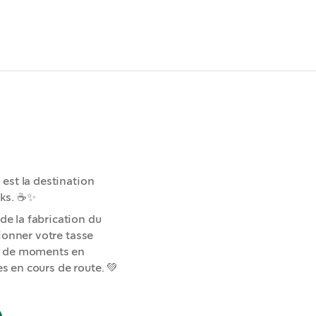
 est la destination
ks. ☕️✨
e la fabrication du
tionner votre tasse
n, de moments en
s en cours de route. 💚