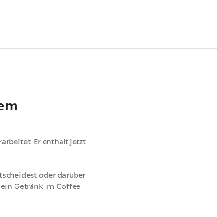
rem
beitet: Er enthält jetzt
tscheidest oder darüber
dein Getränk im Coffee
.